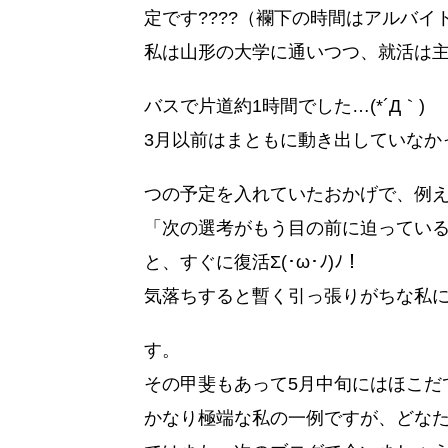
定です????（襴下の時間はアルバイ
私は山形の大学に通いつつ、就活は
バスで片道約1時間でした…(*´Д｀)
3月以前はまともに動き出していなか
つの予定を入れていたおかげで、例
「次の選考がもう目の前に迫ってい
と、すぐに復活Σ(･ω･ﾉ)ﾉ！
気落ちすると暫く引っ張りがちな私
す。
その甲斐もあって5月中旬にはほこだ
かなり極端な私の一例ですが、どな