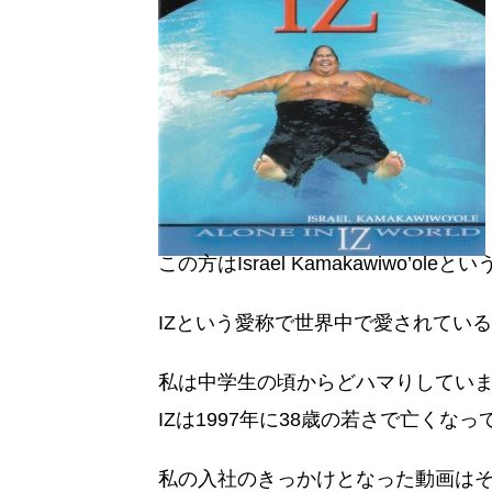
この方はIsrael Kamakawiwo’o
IZという愛称で世界中で愛されてい
私は中学生の頃からどハマりしてい
IZは1997年に38歳の若さで亡くな
私の入社のきっかけとなった動画は